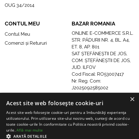
OUG 34/2014
CONTUL MEU
BAZAR ROMANIA
ONLINE E-COMMERCE S.R.L.
Contul Meu
STR. PĂDURII NR. 4, BL. A4,
Comenzi și Retururi
ET. 8, AP. 801
SAT ȘTEFĂNEȘTII DE JOS,
COM. ȘTEFĂNEȘTII DE JOS,
JUD. ILFOV
Cod Fiscal: RO53007417
Nr. Reg. Com:
J2025092585002
Telefon: 0741282766
×
Acest site web folosește cookie-uri
Acest site web folosește cookie-uri pentru a îmbunătăți experiența
utilizatorului. Prin utilizarea site-ului nostru web, sunteți de acord cu
toate cookie-urile în conformitate cu Politica noastră privind cookie-
urile.
Află mai multe
ARATĂ DETALIILE