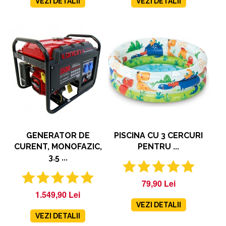
VEZI DETALII
VEZI DETALII
X
🎁 LIVRARE CU
PRIORITATE CADOU!
Aboneaza-te azi si ai
livrare cu prioritate
cadou
pentru urmatoarele
12 comenzi.
GENERATOR DE
PISCINA CU 3 CERCURI
CURENT, MONOFAZIC,
PENTRU ...
3.5 ...
79,90 Lei
Ma abonez!
1.549,90 Lei
VEZI DETALII
VEZI DETALII