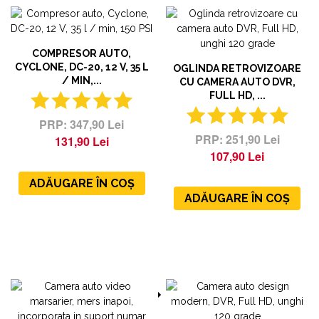
COMPRESOR AUTO,
CYCLONE, DС-20, 12 V, 35 L
OGLINDA RETROVIZOARE
/ MIN,...
CU CAMERA AUTO DVR,
FULL HD, ...
347,90 Lei
251,90 Lei
131,90 Lei
107,90 Lei
ADĂUGARE ÎN COȘ
ADĂUGARE ÎN COȘ