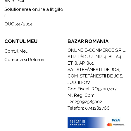
ANPC SAL
Solutionarea online a litigiilo
r
OUG 34/2014
CONTUL MEU
BAZAR ROMANIA
ONLINE E-COMMERCE S.R.L.
Contul Meu
STR. PĂDURII NR. 4, BL. A4,
Comenzi și Retururi
ET. 8, AP. 801
SAT ȘTEFĂNEȘTII DE JOS,
COM. ȘTEFĂNEȘTII DE JOS,
JUD. ILFOV
Cod Fiscal: RO53007417
Nr. Reg. Com:
J2025092585002
Telefon: 0741282766