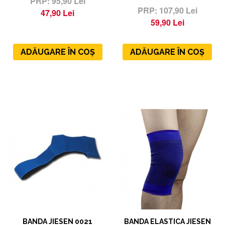
95,90 Lei
107,90 Lei
Aboneaza-te azi si ai
livrare cu prioritate
47,90 Lei
59,90 Lei
cadou
pentru urmatoarele
12 comenzi.
ADĂUGARE ÎN COȘ
ADĂUGARE ÎN COȘ
Ma abonez!
BANDA JIESEN 0021
BANDA ELASTICA JIESEN