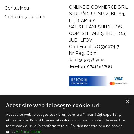
ONLINE E-COMMERCE S.R.L.
Contul Meu
STR. PĂDURII NR. 4, BL. A4,
Comenzi și Retururi
ET. 8, AP. 801
SAT ȘTEFĂNEȘTII DE JOS,
COM. ȘTEFĂNEȘTII DE JOS,
JUD. ILFOV
Cod Fiscal: RO53007417
Nr. Reg. Com:
J2025092585002
Telefon: 0741282766
×
Acest site web folosește cookie-uri
Acest site web folosește cookie-uri pentru a îmbunătăți experiența
utilizatorului. Prin utilizarea site-ului nostru web, sunteți de acord cu
toate cookie-urile în conformitate cu Politica noastră privind cookie-
urile.
Află mai multe