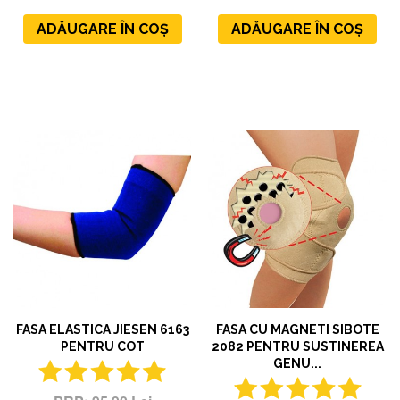
ADĂUGARE ÎN COȘ
ADĂUGARE ÎN COȘ
X
FASA ELASTICA JIESEN 6163
FASA CU MAGNETI SIBOTE
PENTRU COT
2082 PENTRU SUSTINEREA
🎁 LIVRARE CU
GENU...
PRIORITATE CADOU!