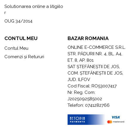
Solutionarea online a litigiilo
r
OUG 34/2014
CONTUL MEU
BAZAR ROMANIA
ONLINE E-COMMERCE S.R.L.
Contul Meu
STR. PĂDURII NR. 4, BL. A4,
Comenzi și Retururi
ET. 8, AP. 801
SAT ȘTEFĂNEȘTII DE JOS,
COM. ȘTEFĂNEȘTII DE JOS,
JUD. ILFOV
Cod Fiscal: RO53007417
Nr. Reg. Com:
J2025092585002
Telefon: 0741282766