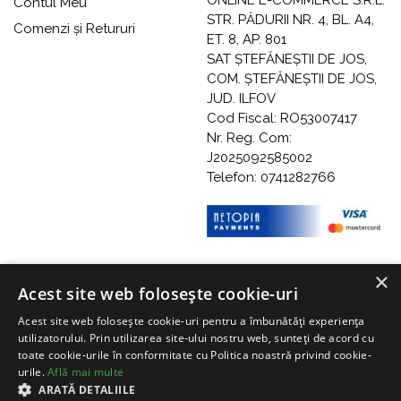
Contul Meu
STR. PĂDURII NR. 4, BL. A4,
Comenzi și Retururi
ET. 8, AP. 801
SAT ȘTEFĂNEȘTII DE JOS,
COM. ȘTEFĂNEȘTII DE JOS,
JUD. ILFOV
Cod Fiscal: RO53007417
Nr. Reg. Com:
J2025092585002
Telefon: 0741282766
×
Acest site web folosește cookie-uri
Acest site web folosește cookie-uri pentru a îmbunătăți experiența
utilizatorului. Prin utilizarea site-ului nostru web, sunteți de acord cu
toate cookie-urile în conformitate cu Politica noastră privind cookie-
urile.
Află mai multe
ARATĂ DETALIILE